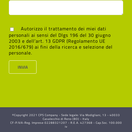
Autorizzo il trattamento dei miei dati
personali ai sensi del Dlgs 196 del 30 giugno
2003 e dell’art. 13 GDPR (Regolamento UE
2016/679) ai fini della ricerca e selezione del
personale.
©Copyright 2021 CPS Company - Sede legale: Via Modigliani, 13 - 40033
Casalecchio di Reno (BO) - Italy
CF-P.IVA-Reg. Imprese 02288321207 - R.E.A. 427368 - Cap.Soc. 100.000
iv