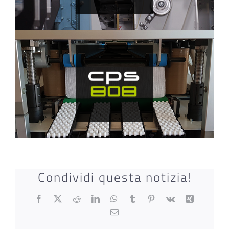
Condividi questa notizia!
Facebook
X
Reddit
LinkedIn
WhatsApp
Tumblr
Pinterest
Vk
Xing
Email