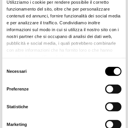
Utilizziamo i cookie per rendere possibile il corretto
funzionamento del sito, oltre che per personalizzare
contenuti ed annunci, fornire funzionalità dei social media
e per analizzare il traffico. Condividiamo inoltre
informazioni sul modo in cui si utilizza il nostro sito con i
nostri partner che si occupano di analisi dei dati web,
pubblicità e social media, i quali potrebbero combinarle
con altre informazioni che ha fornito loro o che hanno
raccolto dal suo utilizzo dei loro servizi.
I video sono visibili grazie alla piattaforma Vimeo. Per
Selezione
visionarli è necessario accettare l’utilizzo di tutti i
Necessari
del
cookies.
consenso
Preferenze
Statistiche
Marketing