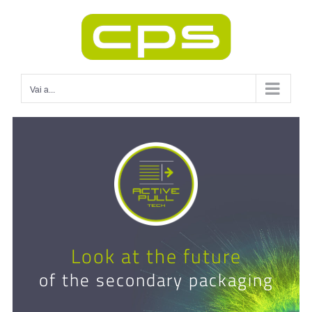
Salta
al
contenuto
Vai a...
Look at the future
of the secondary packaging