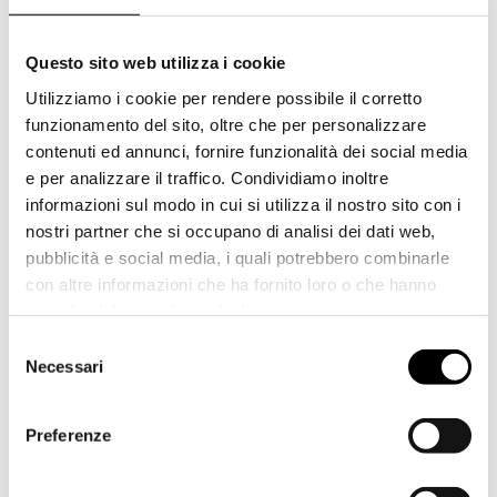
Tecnologia d’avanguardia e
customizzazione:
Questo sito web utilizza i cookie
l’eccellenza delle macchine
Utilizziamo i cookie per rendere possibile il corretto
funzionamento del sito, oltre che per personalizzare
industriali per il packaging
contenuti ed annunci, fornire funzionalità dei social media
e per analizzare il traffico. Condividiamo inoltre
Dal 2002,
CPS
Company
è sinonimo di
informazioni sul modo in cui si utilizza il nostro sito con i
ricerca e sviluppo
,
avanguardia
tecnologica
, e
massima attenzione alle
nostri partner che si occupano di analisi dei dati web,
aspettative dei clienti
, nel settore delle
pubblicità e social media, i quali potrebbero combinarle
macchine industriali per il packaging
.
con altre informazioni che ha fornito loro o che hanno
L’azienda tramanda e innova il patrimonio di
raccolto dal suo utilizzo dei loro servizi.
conoscenze della
famiglia Cassoli
, dal
1964
I video sono visibili grazie alla piattaforma Vimeo. Per
Selezione
alla guida di attività industriali avanzate nel
visionarli è necessario accettare l’utilizzo di tutti i
Necessari
del
campo dei macchinari per il
cookies.
confezionamento, e oggi è la realtà di punta
consenso
del
Cassoli Group
nello sviluppo di nuove
Preferenze
tecnologie e soluzioni di confezionamento.