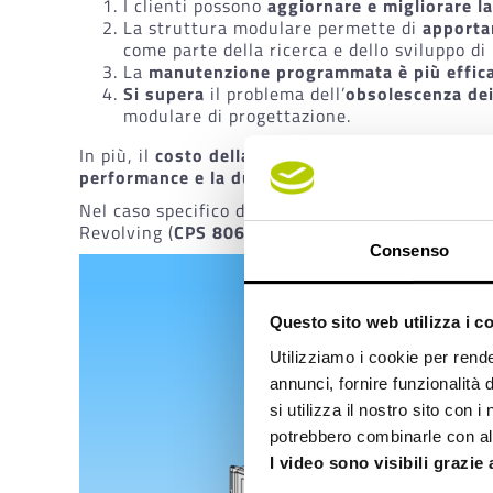
I clienti possono
aggiornare e migliorare l
La struttura modulare permette di
apporta
come parte della ricerca e dello sviluppo di
La
manutenzione programmata è più effic
Si supera
il problema dell’
obsolescenza dei
modulare di progettazione.
In più, il
costo della macchina può essere ammo
performance e la durata
.
Nel caso specifico del
Mosaic System per prodot
Revolving (
CPS 806
) nella stessa macchina, sfrut
Consenso
Questo sito web utilizza i c
Utilizziamo i cookie per rende
annunci, fornire funzionalità 
si utilizza il nostro sito con 
potrebbero combinarle con altr
I video sono visibili grazie 