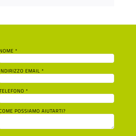
NOME *
INDIRIZZO EMAIL *
TELEFONO *
COME POSSIAMO AIUTARTI?