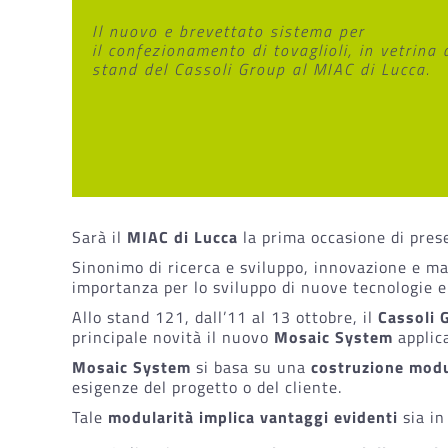
Il nuovo e brevettato sistema per
il confezionamento di tovaglioli, in vetrina 
stand del Cassoli Group al MIAC di Lucca.
Sarà il
MIAC di Lucca
la prima occasione di pres
Sinonimo di ricerca e sviluppo, innovazione e ma
importanza per lo sviluppo di nuove tecnologie e
Allo stand 121, dall’11 al 13 ottobre, il
Cassoli 
principale novità il nuovo
Mosaic System
applic
Mosaic System
si basa su una
costruzione modu
esigenze del progetto o del cliente.
Tale
modularità implica vantaggi evidenti
sia in 