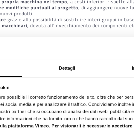
a propria macchina nel tempo
, a costi inferiori rispetto a
re modifiche puntuali al progetto
, di aggiungere nuove fu
 nuovi prodotti.
ace
grazie alla possibilità di sostituire interi gruppi in ba
 macchinari
, dovuta all’invecchiamento dei componenti elet
rtizzato
a lungo termine grazie alla disponibilità di un’
ti piegati
, è oggi possibile scegliere tra un sistema di co
tando i vantaggi specifici di entrambi i sistemi.
Dettagli
ookie
re possibile il corretto funzionamento del sito, oltre che per per
dei social media e per analizzare il traffico. Condividiamo inoltre
i nostri partner che si occupano di analisi dei dati web, pubblicità e
e informazioni che ha fornito loro o che hanno raccolto dal suo ut
alla piattaforma Vimeo. Per visionarli è necessario accettare l’