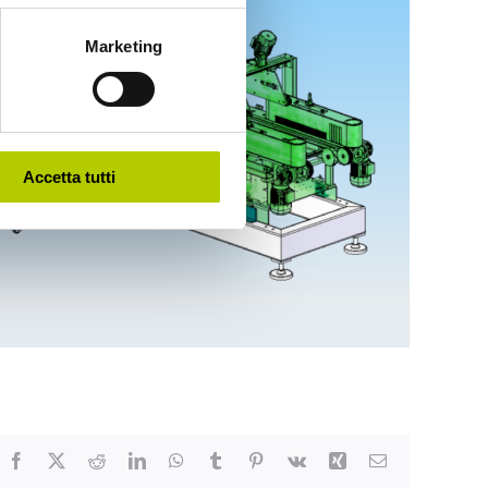
Marketing
Accetta tutti
Facebook
X
Reddit
LinkedIn
WhatsApp
Tumblr
Pinterest
Vk
Xing
Email