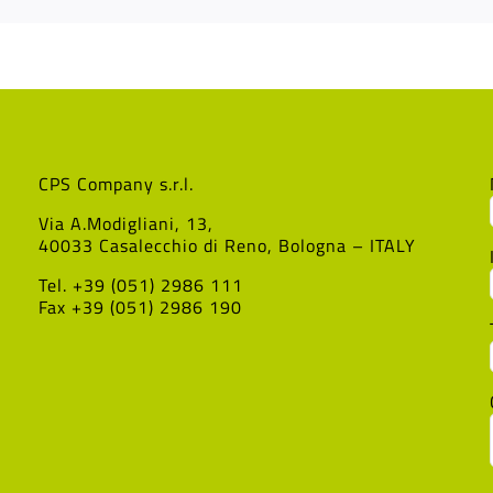
CPS Company s.r.l.
Via A.Modigliani, 13,
40033 Casalecchio di Reno, Bologna – ITALY
Tel. +39 (051) 2986 111
Fax +39 (051) 2986 190