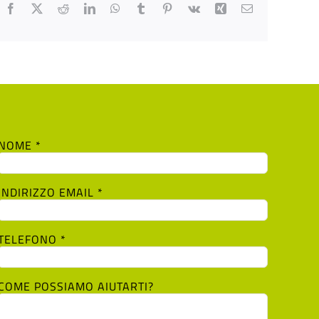
Facebook
X
Reddit
LinkedIn
WhatsApp
Tumblr
Pinterest
Vk
Xing
Email
NOME *
INDIRIZZO EMAIL *
TELEFONO *
COME POSSIAMO AIUTARTI?