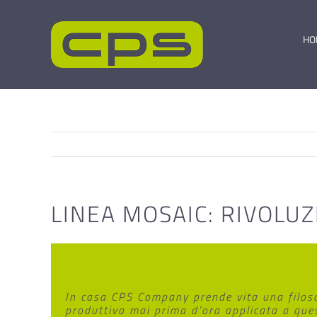
Salta
al
contenuto
HO
LINEA MOSAIC: RIVOLU
In casa CPS Company prende vita una filos
produttiva mai prima d’ora applicata a que