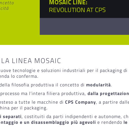
oncetto
cità
 LA LINEA MOSAIC
nuove tecnologie e soluzioni industriali per il packaging d
ienda lo conferma.
ella filosofia produttiva il concetto di
modularità
.
rocesso ma l’intera filiera produttiva,
dalla progettazione
esteso a tutte le macchine di
CPS Company
, a partire dal
hina per il packaging.
i separati
, costituiti da parti indipendenti e autonome, c
ntaggio e un disassemblaggio più
agevoli
e rendendo
le 