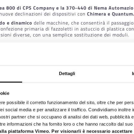
nea 800 di C
PS Company
e la 370-440 di Nema
Automazio
uove declinazioni dei dispositivi con
Chimera e Quantum
uido e dinamico
delle macchine, che consentirà il passaggio 
confezione primaria di fazzoletti in astuccio di plastica co
ensioni diverse, con una semplice sostituzione dei moduli.
FORMANCE SONO REGOLABILI
ossibilità di
aggiornare le prestazioni
delle macchine senz
 “cuore” produttivo
e adottarne un altro a maggiore veloc
Dettagli
e con un modello base, implementando gradualmente i moduli
ookie
ale
e con
molteplici e tangibili vantaggi
, tra cui:
re possibile il corretto funzionamento del sito, oltre che per per
dei social media e per analizzare il traffico. Condividiamo inoltre
enziamento delle macchine;
i nostri partner che si occupano di analisi dei dati web, pubblicità e
sione delle macchine;
e informazioni che ha fornito loro o che hanno raccolto dal suo ut
re da un tipo di prodotti a un altro, si sostituirà un mod
one;
alla piattaforma Vimeo. Per visionarli è necessario accettare l’