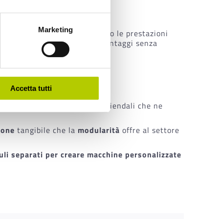
Marketing
amento: non solo miglioreranno le prestazioni
sentirà ai clienti di avere vantaggi senza
Accetta tutti
piccoli quadrati nei colori aziendali che ne
ione
tangibile che la
modularità
offre al settore
li separati per creare macchine personalizzate