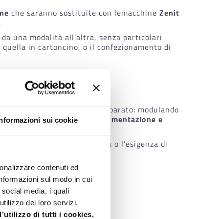
ne
che saranno sostituite con lemacchine
Zenit
.
da una modalità all’altra, senza particolari
n quella in cartoncino, o il confezionamento di
a dover sostituire l’intero apparato: modulando
ità,
mantenendo invariati l’alimentazione e
Informazioni sui cookie
 nel caso ci fosse la volontà o l’esigenza di
sonalizzare contenuti ed
 informazioni sul modo in cui
 social media, i quali
ilizzo dei loro servizi.
ulo e non tutta la macchina;
utilizzo di tutti i cookies.