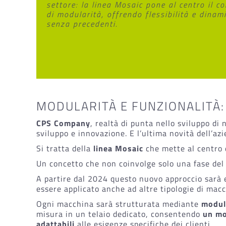
settore: la linea Mosaic pone al centro il c
di modularità, offrendo flessibilità e dinami
senza precedenti.
MODULARITÀ E FUNZIONALITÀ:
CPS Company
, realtà di punta nello sviluppo di 
sviluppo e innovazione. E l’ultima novità dell’az
Si tratta della
linea Mosaic
che mette al centro d
Un concetto che non coinvolge solo una fase del p
A partire dal 2024 questo nuovo approccio sarà 
essere applicato anche ad altre tipologie di macc
Ogni macchina sarà strutturata mediante
modul
misura in un telaio dedicato, consentendo
un mo
adattabili
alle esigenze specifiche dei clienti.