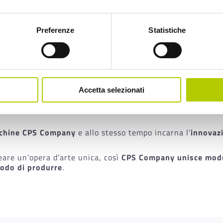
 di vita
Preferenze
Statistiche
S Company
ridefinisce i canoni dell’industria di confezion
 produttivo a essere interessato da una rivoluzione che con
à e convenienza economica.
 NUOVO CONCEPT
Accetta selezionati
o
studiato appositamente per la nuova linea: un mosaico di 
acchine CPS Company
e allo stesso tempo incarna l’
innovaz
eare un’opera d’arte unica, così
CPS Company
unisce modu
modo di produrre
.