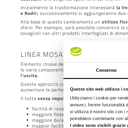
Inizialmente la trasformazione interesserà
la li
e Nadir
;
successivamente si aggiungeranno due n
Alla base di questo cambiamento un
utilizzo fl
sforzi. Per esempio, sarà possibile convertire la 
tovaglioli con altri prodotti interfogliati di dim
LINEA MOSAIC: ANCHE LE PER
Elemento chiave della nuova
linea Mosaic
è la p
le varie componenti, sarà possibile
sostituire il
Consenso
l’uscita.
Questo approccio consentirà ai clienti di partir
aumentare le performance.
Questo sito web utilizza i c
Il tutto
senza impatti significativi sul costo fin
Utilizziamo i cookie per rende
annunci, fornire funzionalità 
facilità di revamping, aggiornamento e pot
si utilizza il nostro sito con 
maggiore flessibilità di impiego e riconver
potrebbero combinarle con altr
maggiore durata nel tempo, poiché per passa
maggior facilità di manutenzione e riparazi
I video sono visibili grazie 