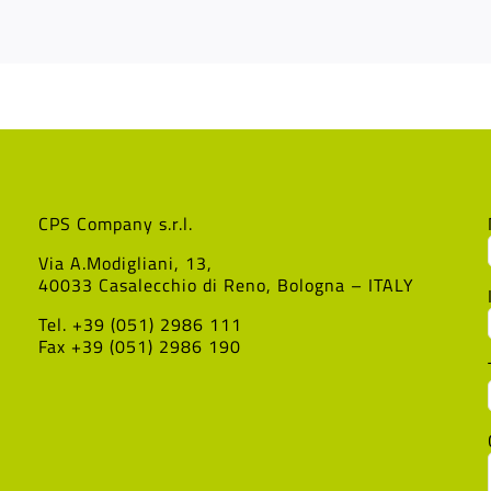
CPS Company s.r.l.
Via A.Modigliani, 13,
40033 Casalecchio di Reno, Bologna – ITALY
Tel. +39 (051) 2986 111
Fax +39 (051) 2986 190