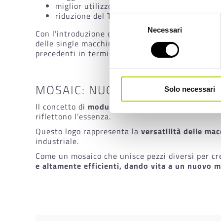
miglior utilizzo delle macchine nel loro ciclo
riduzione del TCO (Total cost of ownership).
Selezione
Necessari
del
Con l’introduzione della nuova
linea Mosaic
,
CP
delle single macchine, ma sarà l’intero processo
consenso
precedenti in termini di
versatilità, flessibilit
MOSAIC: NUOVO LOGO PER UN
Solo necessari
Il concetto di
modularità
è ben espresso dal
log
riflettono l’essenza.
Questo logo rappresenta la
versatilità delle m
industriale.
Come un mosaico che unisce pezzi diversi per cr
e altamente efficienti, dando vita a un nuovo 