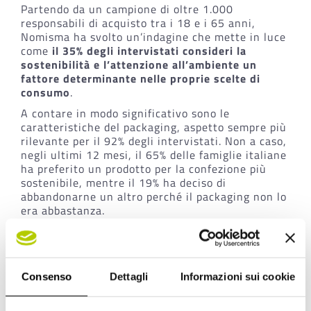
Partendo da un campione di oltre 1.000
responsabili di acquisto tra i 18 e i 65 anni,
Nomisma ha svolto un’indagine che mette in luce
come
il 35% degli intervistati consideri la
sostenibilità e l’attenzione all’ambiente un
fattore determinante nelle proprie scelte di
consumo
.
A contare in modo significativo sono le
caratteristiche del packaging, aspetto sempre più
rilevante per il 92% degli intervistati. Non a caso,
negli ultimi 12 mesi, il 65% delle famiglie italiane
ha preferito un prodotto per la confezione più
sostenibile, mentre il 19% ha deciso di
abbandonarne un altro perché il packaging non lo
era abbastanza.
Tre le caratteristiche di sostenibilità più
ricercare:
la
mancanza di overpacking
(58%),
Consenso
Dettagli
Informazioni sui cookie
la
totale riciclabilità
(56%),
la
ridotta quantità di plastica
(47%).