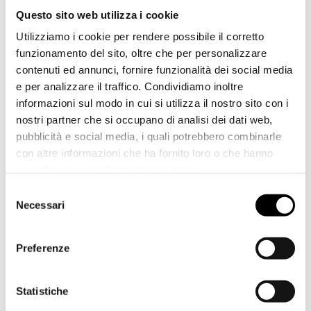
Un trend in favore dell’ambiente registrato
Questo sito web utilizza i cookie
innanzi tutto per i prodotti del segmento food ma
Utilizziamo i cookie per rendere possibile il corretto
non solo, di cui CPS Company, specializzata nella
progettazione di macchinari per il packaging
funzionamento del sito, oltre che per personalizzare
destinato all’home e al personal care, da sempre
contenuti ed annunci, fornire funzionalità dei social media
tiene conto. A partire dalla proposta di soluzioni
e per analizzare il traffico. Condividiamo inoltre
compatibili con il confezionamento in carta e
informazioni sul modo in cui si utilizza il nostro sito con i
comunque orientate alla massima efficienza
nostri partner che si occupano di analisi dei dati web,
energetica e al risparmio di film plastico.
Quest’ultimo aspetto è reso possibile grazie a
pubblicità e social media, i quali potrebbero combinarle
tecnologie che consentono di avere confezioni più
con altre informazioni che ha fornito loro o che hanno
adese al prodotto, quindi più belle e con un minor
raccolto dal suo utilizzo dei loro servizi.
consumo di materiale plastico.
I video sono visibili grazie alla piattaforma Vimeo. Per
Selezione
visionarli è necessario accettare l’utilizzo di tutti i
Necessari
del
cookies.
LEGGI DI PIÙ
consenso
Preferenze
Statistiche
Condividi questa notizia!