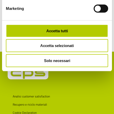
Facebook
X
Reddit
LinkedIn
WhatsApp
Tumblr
Pinterest
Vk
Xing
Marketing
Email
Accetta tutti
Accetta selezionati
Solo necessari
Analisi customer satisfaction
Recupero e riciclo materiali
Cookie Declaration